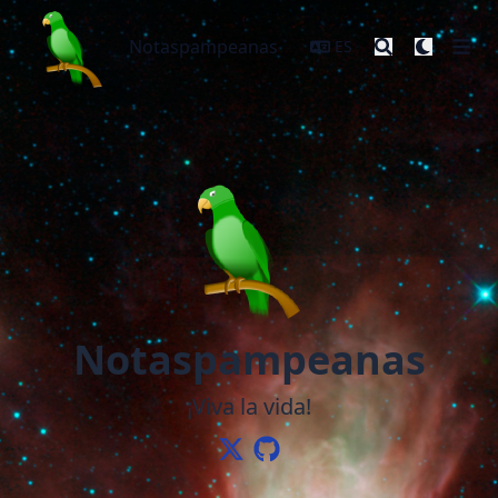
Notaspampeanas
Notaspampeanas
ES
Notaspampeanas
¡Viva la vida!