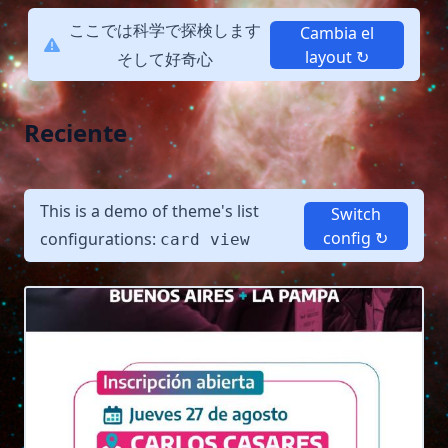
ここでは
科学で探検します
Cambia el
layout ↻
そして好奇心
Reciente
This is a demo of theme's list
Switch
config ↻
configurations:
card view