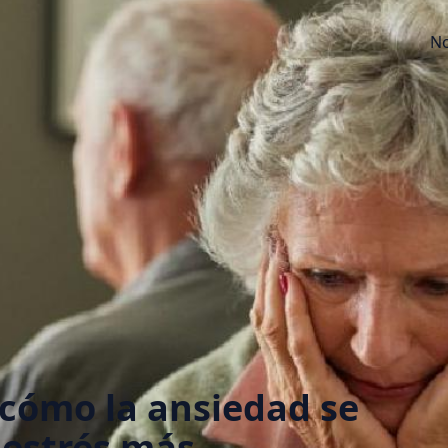
No
 cómo la ansiedad se
 estrés más