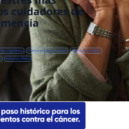
os cuidadores de
emencia
nos Cognitivos
Trastornos De Ansiedad
Stress Psicológico
s
Atención Plena