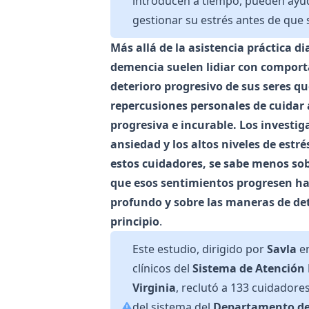
introducen a tiempo, pueden ayuda
gestionar su estrés antes de que 
Más allá de la asistencia práctica d
demencia suelen lidiar con comport
deterioro progresivo de sus seres qu
repercusiones personales de cuidar
progresiva e incurable. Los investig
ansiedad y los altos niveles de est
estos cuidadores, se sabe menos so
que esos sentimientos progresen ha
profundo y sobre las maneras de det
principio
.
Este estudio, dirigido por
Savla
en
clínicos del
Sistema de Atención
Virginia
, reclutó a 133 cuidador
del sistema del
Departamento de