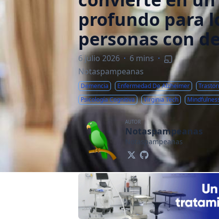
profundo para l
personas con d
6 julio 2026
·
6 mins
·
Notaspampeanas
Demencia
Enfermedad De Alzheimer
Trastor
Psicología Cognitiva
Virginia Tech
Mindfulnes
AUTOR
Notaspampeanas
Notaspampeanas