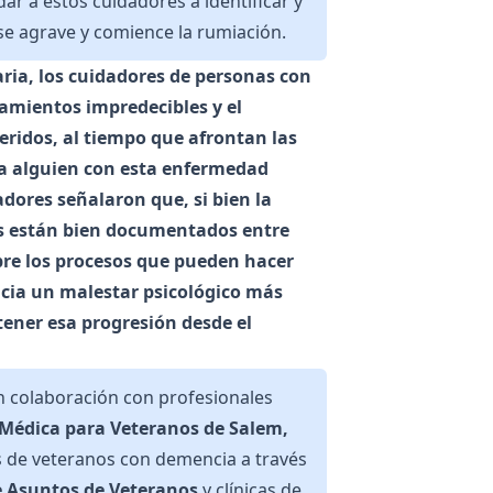
r a estos cuidadores a identificar y
se agrave y comience la rumiación.
iaria, los cuidadores de personas con
amientos impredecibles y el
eridos, al tiempo que afrontan las
 a alguien con esta enfermedad
adores señalaron que, si bien la
rés están bien documentados entre
bre los procesos que pueden hacer
cia un malestar psicológico más
ener esa progresión desde el
 colaboración con profesionales
 Médica para Veteranos de Salem,
es de veteranos con demencia a través
 Asuntos de Veteranos
y clínicas de