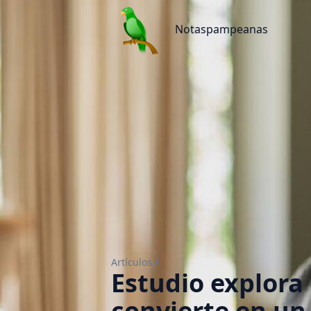
Notaspampeanas
Notaspampeanas
Artículos
/
Estudio explora
convierte en un